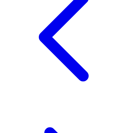
Veja
Vitaflow
Vtech
W
Waterland
Wellness
X
Xootz
Y
Yamatoya
Z