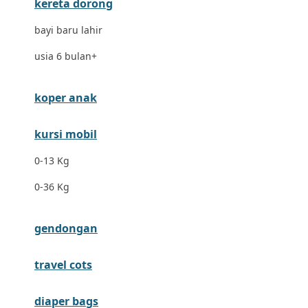
kereta dorong
Dr. Brown's
bayi baru lahir
E
usia 6 bulan+
ELC
Ergobaby
koper anak
Expert Care
kursi mobil
Ezyroller
0-13 Kg
F
0-36 Kg
Felt So Sweet
gendongan
Fisher Price
Flipper
travel cots
Friends Of Sally
diaper bags