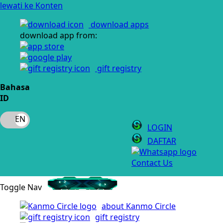
lewati ke Konten
download apps
download app from:
gift registry
Bahasa
ID
LOGIN
DAFTAR
Contact Us
Toggle Nav
about Kanmo Circle
gift registry