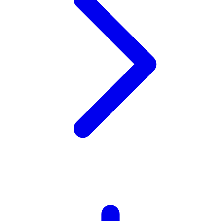
Zaxy
Zoggs
0-9
4Moms
59S