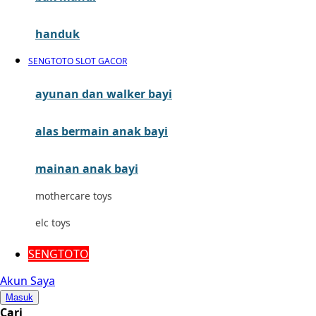
Mini Monkey
handuk
Moby
SENGTOTO SLOT GACOR
Momami
ayunan dan walker bayi
Mothercare
alas bermain anak bayi
Mustela
My Buddy Tag
mainan anak bayi
My K
mothercare toys
N
elc toys
Naif
SENGTOTO
Nike
Akun Saya
Masuk
Nordic Natural
Cari