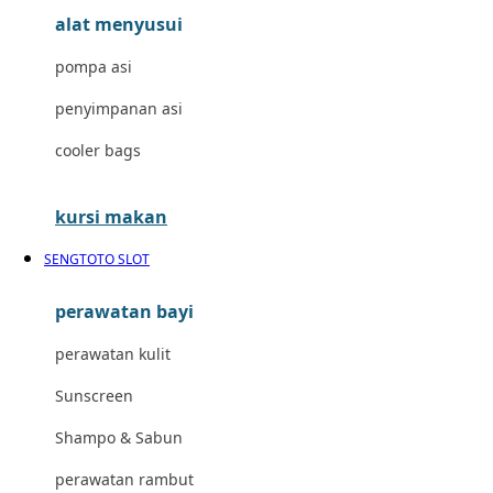
alat menyusui
Jujube
pompa asi
K
penyimpanan asi
Kiddycuts
cooler bags
Kumon
L
kursi makan
Leapfrog
SENGTOTO SLOT
Leclerc
perawatan bayi
Lee Vierra
perawatan kulit
Lillebaby
Sunscreen
Little Bird Told Me
Shampo & Sabun
Little Miss Janis
perawatan rambut