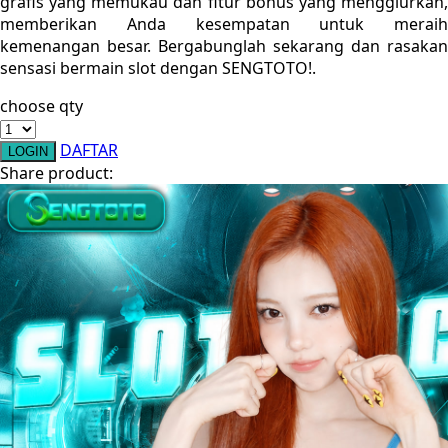
grafis yang memukau dan fitur bonus yang menggiurkan,
Sebamed
memberikan Anda kesempatan untuk meraih
kemenangan besar. Bergabunglah sekarang dan rasakan
Silver Cross
sensasi bermain slot dengan SENGTOTO!.
Simply Idea
choose qty
Skip Hop
DAFTAR
LOGIN
Spectra
Share product:
Squishmallows
Starbooks
Stick-O
Stokke
Sudocrem
Sumimo
Sunnylife