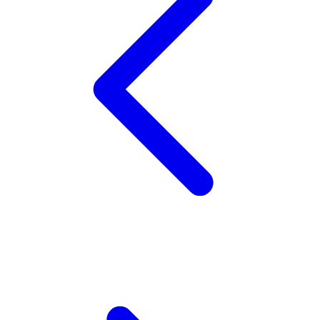
Veja
Vitaflow
Vtech
W
Waterland
Wellness
X
Xootz
Y
Yamatoya
Z