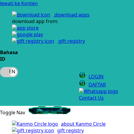
lewati ke Konten
download apps
download app from:
gift registry
Bahasa
ID
LOGIN
DAFTAR
Contact Us
Toggle Nav
about Kanmo Circle
gift registry