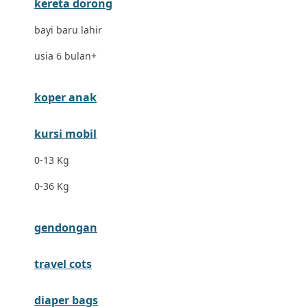
kereta dorong
Dr. Brown's
bayi baru lahir
E
usia 6 bulan+
ELC
Ergobaby
koper anak
Expert Care
kursi mobil
Ezyroller
0-13 Kg
F
0-36 Kg
Felt So Sweet
gendongan
Fisher Price
Flipper
travel cots
Friends Of Sally
diaper bags