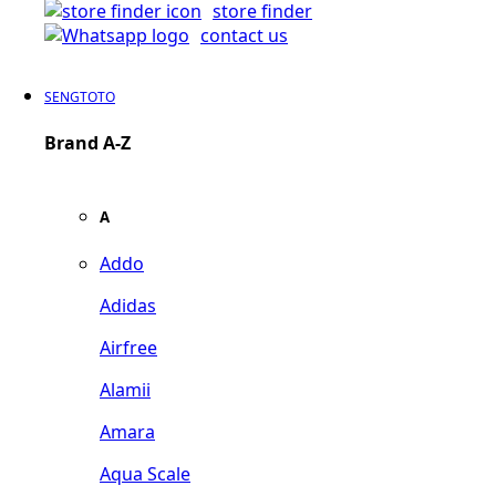
store finder
contact us
SENGTOTO
Brand A-Z
A
Addo
Adidas
Airfree
Alamii
Amara
Aqua Scale