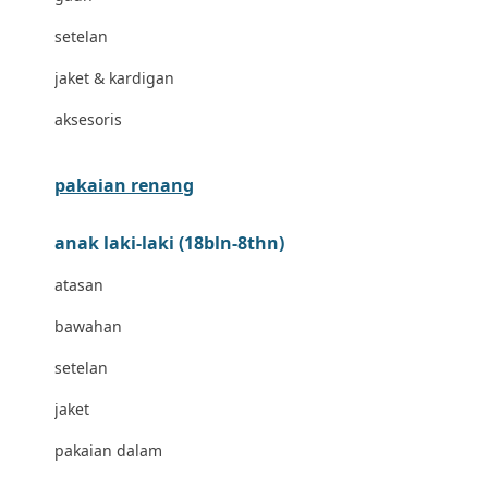
Bravado
setelan
Bruder
jaket & kardigan
Brush Baby
aksesoris
Buds Organics
Bugaboo
pakaian renang
Buggygear
anak laki-laki (18bln-8thn)
Bumkins
atasan
C
bawahan
Cetaphil
setelan
Chicco
jaket
Childlife
pakaian dalam
Clevamama